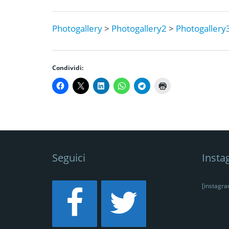
Photogallery
>
Photogallery2
>
Photogallery
Condividi:
Seguici
Insta
[instagr